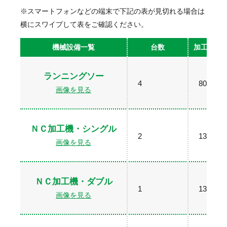
※スマートフォンなどの端末で下記の表が見切れる場合は
横にスワイプして表をご確認ください。
機械設備一覧
台数
加工（最
ランニングソー
4
80×270
画像を見る
ＮＣ加工機・シングル
2
1300×2
画像を見る
ＮＣ加工機・ダブル
1
1300×4
画像を見る