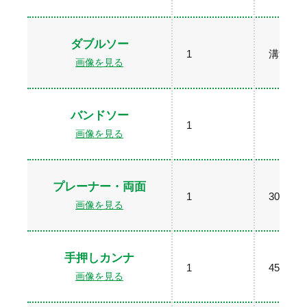
ダブルソー
1
溝深さ：
画像を見る
バンドソー
1
画像を見る
プレーナー・両面
1
300×13
画像を見る
手押しカンナ
1
450×25
画像を見る