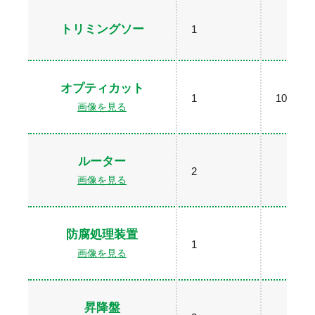
トリミングソー
1
オプティカット
1
100ｘ38
画像を見る
ルーター
2
画像を見る
防腐処理装置
1
画像を見る
昇降盤