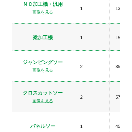
ＮＣ加工機・汎用
1
1300×2
画像を見る
梁加工機
1
L5600
ジャンピングソー
2
350×62
画像を見る
クロスカットソー
2
57×184
画像を見る
パネルソー
1
45×240