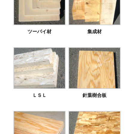
ツーバイ材
集成材
ＬＳＬ
針葉樹合板